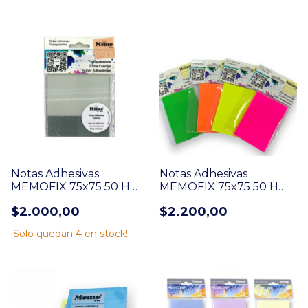
Notas Adhesivas
Notas Adhesivas
MEMOFIX 75x75 50 H
MEMOFIX 75x75 50 H
TRASLUCIDA Cristal
TRASLUCIDA NEON
$2.000,00
$2.200,00
(803M)
Surtidas (803)
¡Solo quedan
4
en stock!