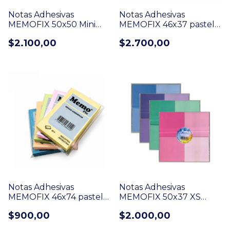
Notas Adhesivas
Notas Adhesivas
MEMOFIX 50x50 Mini
MEMOFIX 46x37 pastel
cubo neon - 250 H (626)
surtido 4 block 100 H
$2.100,00
$2.700,00
(200)
Notas Adhesivas
Notas Adhesivas
MEMOFIX 46x74 pastel
MEMOFIX 50x37 XS
surtido 100 H (202)
pantone x 50 H (900)
$900,00
$2.000,00