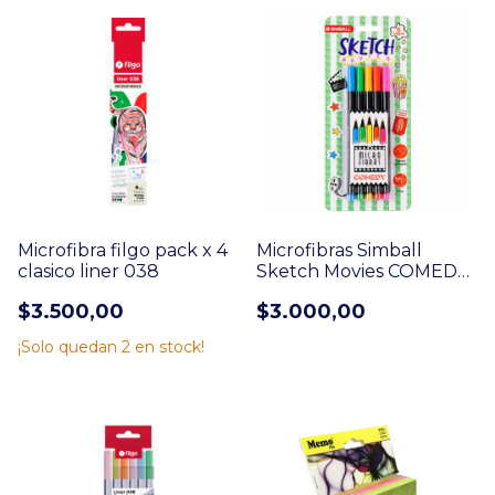
Microfibra filgo pack x 4
Microfibras Simball
clasico liner 038
Sketch Movies COMEDY
x 5
$3.500,00
$3.000,00
¡Solo quedan
2
en stock!