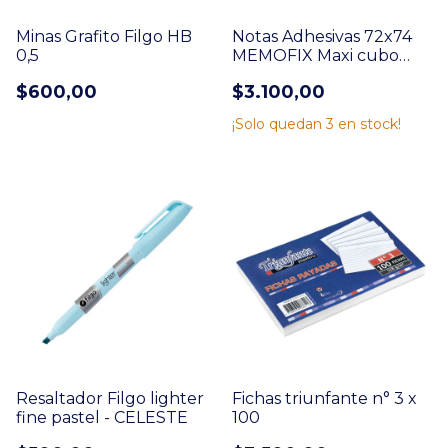
Minas Grafito Filgo HB
Notas Adhesivas 72x74
0,5
MEMOFIX Maxi cubo
pastel 195 H (206)
$600,00
$3.100,00
¡Solo quedan
3
en stock!
Resaltador Filgo lighter
Fichas triunfante n° 3 x
fine pastel - CELESTE
100