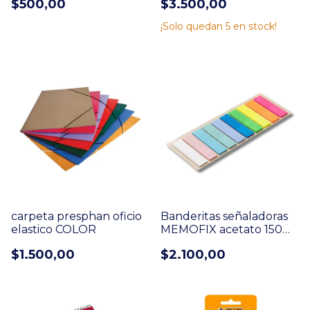
$500,00
$3.500,00
¡Solo quedan
5
en stock!
carpeta presphan oficio
Banderitas señaladoras
elastico COLOR
MEMOFIX acetato 150
un Neon + pastel (513)
$1.500,00
$2.100,00