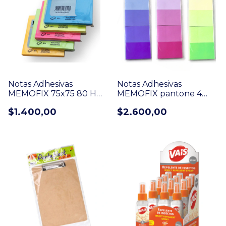
Notas Adhesivas
Notas Adhesivas
MEMOFIX 75x75 80 H
MEMOFIX pantone 4
Neon surtido (603)
blocks 50x75 50 H c/u
$1.400,00
$2.600,00
Pantone (902)