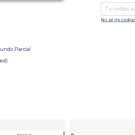
No sé mi código
gundo Parcial
 ed)