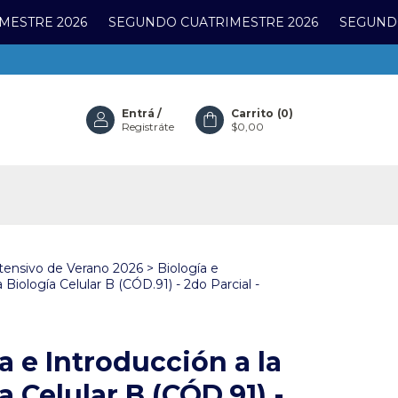
 2026
SEGUNDO CUATRIMESTRE 2026
SEGUNDO CUAT
Entrá
/
Carrito
(
0
)
Registráte
$0,00
tensivo de Verano 2026
>
Biología e
 Biología Celular B (CÓD.91) - 2do Parcial -
a e Introducción a la
a Celular B (CÓD.91) -