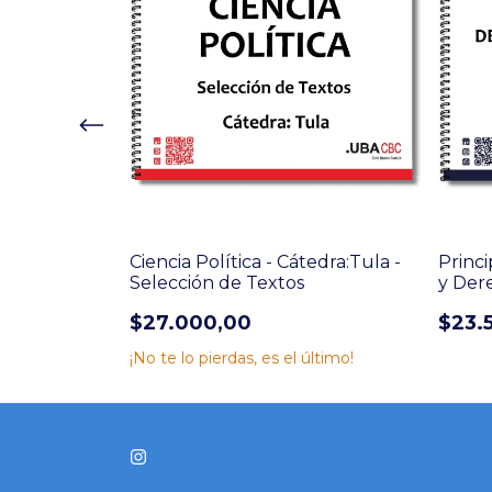
dra:
Ciencia Política - Cátedra:Tula -
Princ
o - Practico
Selección de Textos
y Dere
Cáted
$27.000,00
$23.
¡No te lo pierdas, es el último!