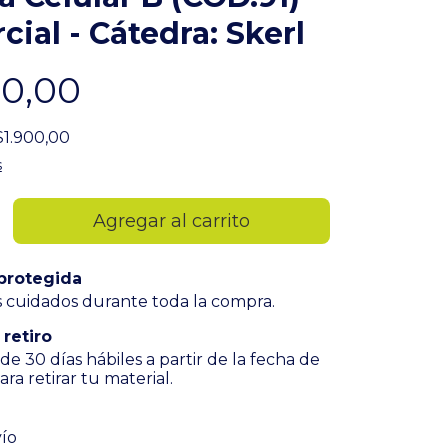
cial - Cátedra: Skerl
00,00
$1.900,00
s
protegida
 cuidados durante toda la compra.
 retiro
de 30 días hábiles a partir de la fecha de
ra retirar tu material.
 CP:
Cambiar CP
ío