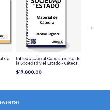
al de
Introducción al Conocimiento de
Historia Econ
la Sociedad y el Estado - Cátedra:
General - Cát
Cagnacci - Material de Catedra
Material de 
$17.800,00
$17.000,0
¡No te lo pierda
ewsletter