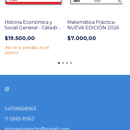
Historia Económica y
Matemática Práctica-
Social General - Cátedra:
NUEVA EDICIÓN 2026
Mesyngier - Seleccion de
$19.500,00
$7.000,00
Textos
¡No te lo pierdas, es el
último!
541158658963
11-5865-8963
impresionescbc@gmail.com